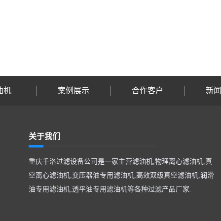
油机
案例展示
合作客户
新
关于我们
重庆千洛过滤设备公司是一家主营滤油机,物理离心滤油机,真
空离心滤油机,变压器油专用滤油机,高效双级真空滤油机,润滑
油专用滤油机,透平油专用滤油机等各种过滤产品厂家.