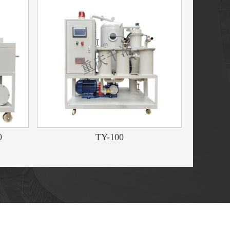
0
TY-100